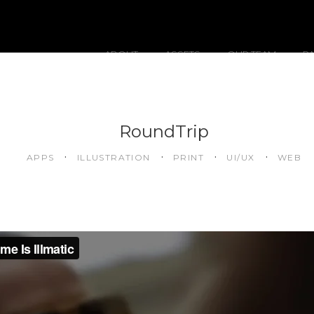
ABOUT
ASSETS
OUR TEAM
P
RoundTrip
APPS
ILLUSTRATION
PRINT
UI/UX
WEB