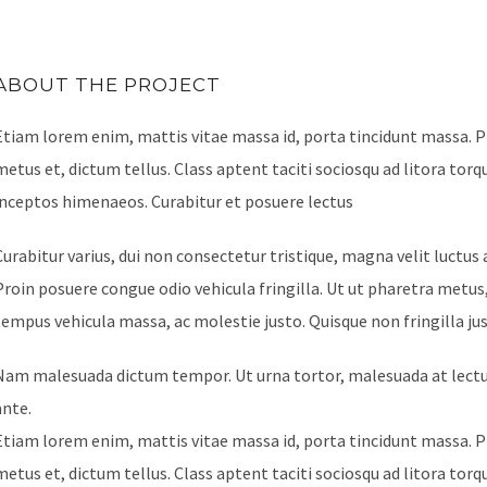
ABOUT THE PROJECT
Etiam lorem enim, mattis vitae massa id, porta tincidunt massa. Pr
metus et, dictum tellus. Class aptent taciti sociosqu ad litora tor
inceptos himenaeos. Curabitur et posuere lectus
Curabitur varius, dui non consectetur tristique, magna velit luctus 
Proin posuere congue odio vehicula fringilla. Ut ut pharetra metu
tempus vehicula massa, ac molestie justo. Quisque non fringilla jus
Nam malesuada dictum tempor. Ut urna tortor, malesuada at lectus
ante.
Etiam lorem enim, mattis vitae massa id, porta tincidunt massa. Pr
metus et, dictum tellus. Class aptent taciti sociosqu ad litora tor